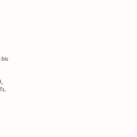
 bis
U,
Ts.